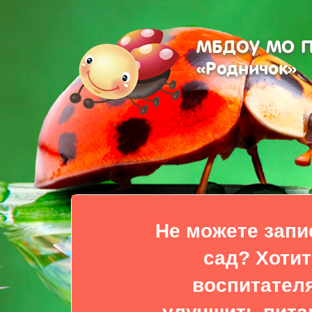
МБДОУ МО Пл
«Родничок»
Не можете запи
сад? Хотит
воспитателя