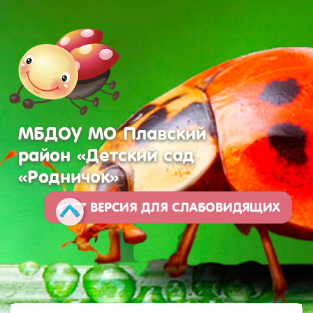
МБДОУ МО Плавский
район «Детский сад
«Родничок»
ВЕРСИЯ ДЛЯ СЛАБОВИДЯЩИХ