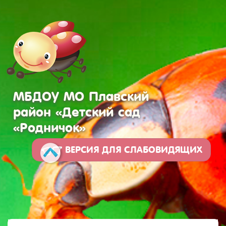
МБДОУ МО Плавский
район «Детский сад
«Родничок»
ВЕРСИЯ ДЛЯ СЛАБОВИДЯЩИХ