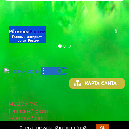
Previous
Next
МБДОУ МО
Плавский район
«Детский сад
«Родничок»
С целью оптимальной работы веб-сайта...
OK