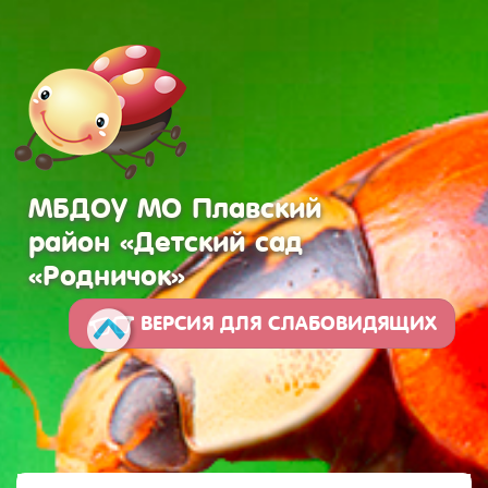
МБДОУ МО Плавский
район «Детский сад
«Родничок»
ВЕРСИЯ ДЛЯ СЛАБОВИДЯЩИХ