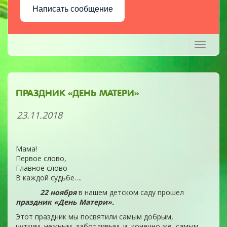
Написать сообщение
Toggle
navigati
ПРАЗДНИК «ДЕНЬ МАТЕРИ»
23.11.2018
Мама!
Первое слово,
Главное слово
В каждой судьбе….
22 ноября
в нашем детском саду прошел
праздник «День Матери».
Этот праздник мы посвятили самым добрым,
чутким, нежным, заботливым, и, конечно же, самым