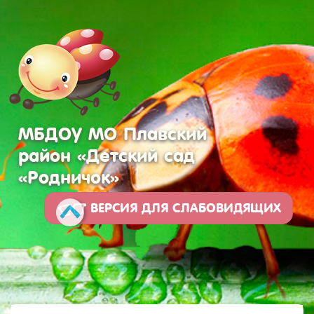
МБДОУ МО Плавский
район «Детский сад
«Родничок»
ВЕРСИЯ ДЛЯ СЛАБОВИДЯЩИХ