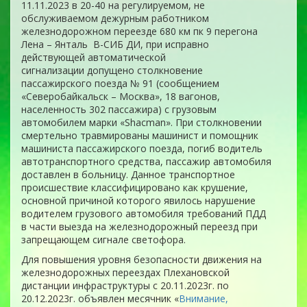
11.11.2023 в 20-40 на регулируемом, не
обслуживаемом дежурным работником
железнодорожном переезде 680 км пк 9 перегона
Лена – Янталь В-СИБ ДИ, при исправно
действующей автоматической
сигнализации допущено столкновение
пассажирского поезда № 91 (сообщением
«Северобайкальск – Москва», 18 вагонов,
населенность 302 пассажира) с грузовым
автомобилем марки «Shacman». При столкновении
смертельно травмированы машинист и помощник
машиниста пассажирского поезда, погиб водитель
автотранспортного средства, пассажир автомобиля
доставлен в больницу. Данное транспортное
происшествие классифицировано как крушение,
основной причиной которого явилось нарушение
водителем грузового автомобиля требований ПДД
в части выезда на железнодорожный переезд при
запрещающем сигнале светофора.
Для повышения уровня безопасности движения на
железнодорожных переездах Плехановской
дистанции инфраструктуры с 20.11.2023г. по
20.12.2023г. объявлен месячник «
Внимание,