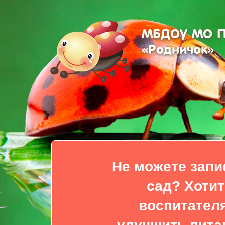
МБДОУ МО Пл
«Родничок»
Не можете запи
сад? Хотит
воспитателя